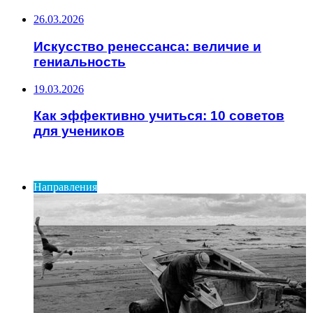
26.03.2026
Искусство ренессанса: величие и
гениальность
19.03.2026
Как эффективно учиться: 10 советов
для учеников
ИНТЕРЕСНОЕ
Направления