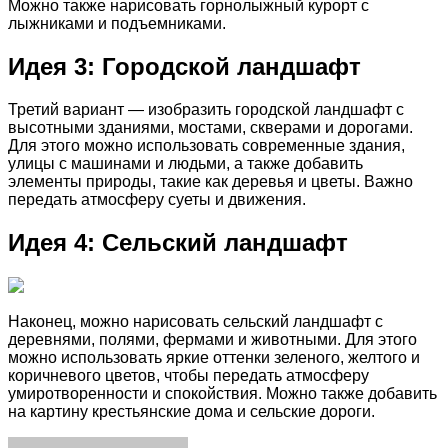
Можно также нарисовать горнолыжный курорт с
лыжниками и подъемниками.
Идея 3: Городской ландшафт
Третий вариант — изобразить городской ландшафт с
высотными зданиями, мостами, скверами и дорогами.
Для этого можно использовать современные здания,
улицы с машинами и людьми, а также добавить
элементы природы, такие как деревья и цветы. Важно
передать атмосферу суеты и движения.
Идея 4: Сельский ландшафт
Наконец, можно нарисовать сельский ландшафт с
деревнями, полями, фермами и животными. Для этого
можно использовать яркие оттенки зеленого, желтого и
коричневого цветов, чтобы передать атмосферу
умиротворенности и спокойствия. Можно также добавить
на картину крестьянские дома и сельские дороги.
Facebook
Twitter
LinkedIn
Tumblr
Pinterest
Reddit
VKontakte
Odnoklassniki
Skype
WhatsApp
Telegram
Viber
Share
Print