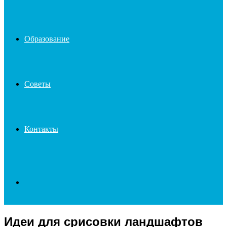
Образование
Советы
Контакты
Search
Идеи для срисовки ландшафтов
for