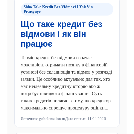
Shho Take Kredit Bez Vidmovi I Yak Vin
Pratsyuye
Що таке кредит без
відмови і як він
працює
Термін кредит без відмови означає
можливість отримати позику в фінансовій
установі без складнощів та відмов у розгляді
заявки. Це особливо актуально для тих, хто
має неідеальну кредитну історію або ж
потребує швидкого фінансування. Суть
таких кредитів полягає в тому, що кредитор
максимально спрощує процедуру оцінки...
Источник: gobelensalon.ru
Дата статьи: 11.04.2026