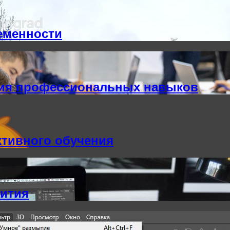
еменности
ия профессиональных навыков
ктивного обучения
вития