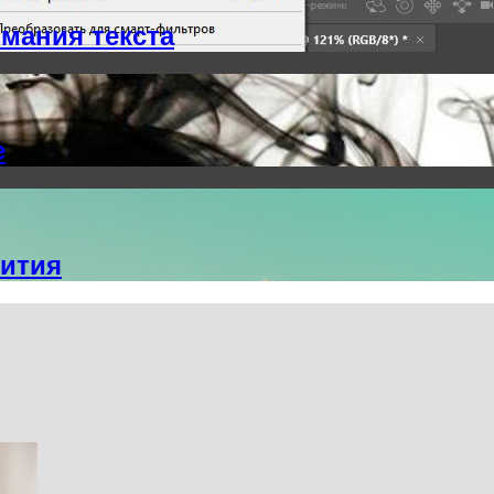
мания текста
е
вития