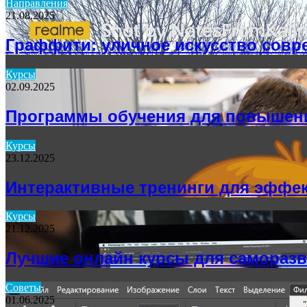
Направления
21.08.2025
for
Граффити: уличное искусство совр
Курсы
02.09.2025
Программы обучения для повышен
Курсы
23.12.2025
Интерактивные тренинги для эффе
Курсы
21.12.2025
Лучшие онлайн курсы для самораз
Советы
01.06.2025