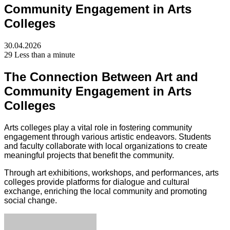
Community Engagement in Arts
Colleges
30.04.2026
29
Less than a minute
The Connection Between Art and
Community Engagement in Arts
Colleges
Arts colleges play a vital role in fostering community
engagement through various artistic endeavors. Students
and faculty collaborate with local organizations to create
meaningful projects that benefit the community.
Through art exhibitions, workshops, and performances, arts
colleges provide platforms for dialogue and cultural
exchange, enriching the local community and promoting
social change.
Facebook
Twitter
LinkedIn
Tumblr
Pinterest
Reddit
VKontakte
Odnoklassniki
Skype
WhatsApp
Telegram
Viber
Share
Print
via