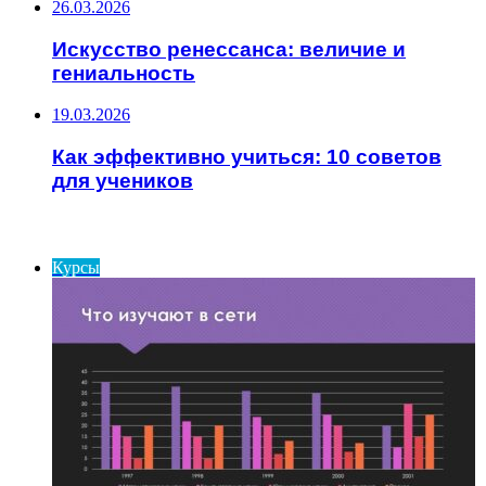
26.03.2026
Искусство ренессанса: величие и
гениальность
19.03.2026
Как эффективно учиться: 10 советов
для учеников
ИНТЕРЕСНОЕ
Курсы