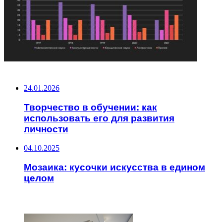
НЕ ПРОПУСТИТЕ
24.01.2026
Творчество в обучении: как
использовать его для развития
личности
04.10.2025
Мозаика: кусочки искусства в едином
целом
ЧИТАЕМОЕ