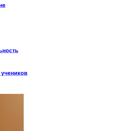
не
ьность
 учеников