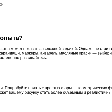
ь
т опыта?
кусства может показаться сложной задачей. Однако, не стои
арандаши, маркеры, акварель, масляные краски — выберите
постепенно развивайтесь.
и. Попробуйте начать с простых форм — геометрических ф
ожет вашему рисунку стать более объемным и реалистичным