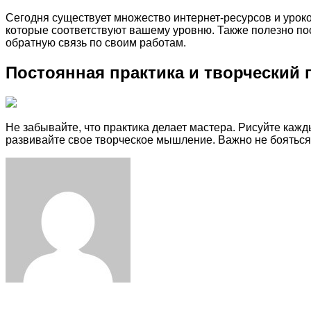
Сегодня существует множество интернет-ресурсов и уроко
которые соответствуют вашему уровню. Также полезно пос
обратную связь по своим работам.
Постоянная практика и творческий 
Не забывайте, что практика делает мастера. Рисуйте кажд
развивайте свое творческое мышление. Важно не бояться 
Facebook
Twitter
LinkedIn
Tumblr
Pinterest
Reddit
VKontakte
Odnoklassniki
Skype
WhatsApp
Telegram
Viber
Share
Print
via
Email
ЧИТАЕМОЕ