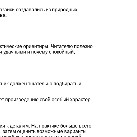
мозаики создавались из природных
ва.
актические ориентиры. Читателю полезно
ся удачными и почему спокойный,
жник должен тщательно подбирать и
ает произведению свой особый характер.
я к деталям. На практике больше всего
и, затем оценить возможные варианты
ых ошибок и поверхностных решений,