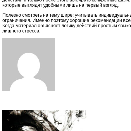
которые выглядят удобными лишь на первый взгляд.
Полезно смотреть на тему шире: учитывать индивидуальн
ограничения. Именно поэтому хорошие рекомендации всегд
Когда материал объясняет логику действий простым языко
лишнего стресса.
Facebook
Twitter
LinkedIn
Tumblr
Pinterest
Reddit
VKontakte
Odnoklassniki
Skype
WhatsApp
Telegram
Viber
Share
Print
via
Email
Related Articles