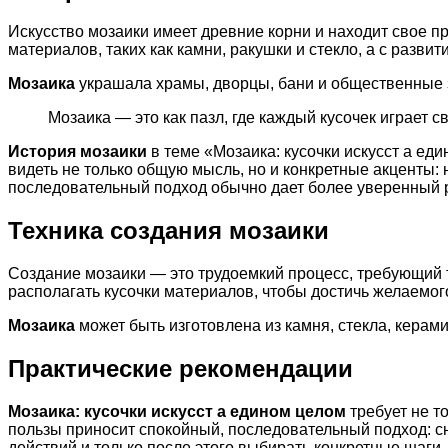
Искусство мозаики имеет древние корни и находит свое п
материалов, таких как камни, ракушки и стекло, а с разв
Мозаика
украшала храмы, дворцы, бани и общественные з
Мозаика — это как пазл, где каждый кусочек играет 
История мозаики
в теме «Мозаика: кусочки искусст а ед
видеть не только общую мысль, но и конкретные акценты:
последовательный подход обычно дает более уверенный р
Техника создания мозаики
Создание мозаики — это трудоемкий процесс, требующий т
располагать кусочки материалов, чтобы достичь желаемог
Мозаика
может быть изготовлена из камня, стекла, керам
Практические рекомендации
Мозаика: кусочки искусст а едином целом
требует не т
пользы приносит спокойный, последовательный подход: с
действий и только после этого выбирать конкретные шаг