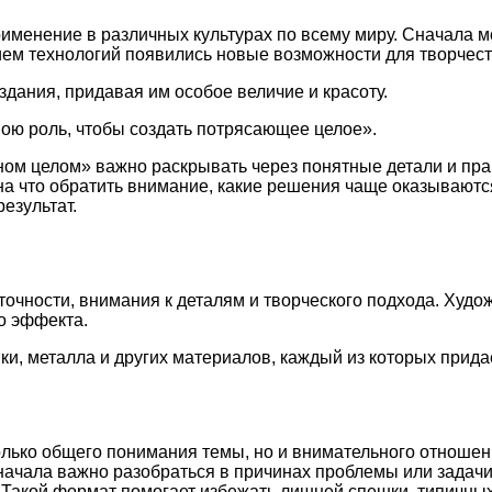
рименение в различных культурах по всему миру. Сначала 
итием технологий появились новые возможности для творчест
дания, придавая им особое величие и красоту.
свою роль, чтобы создать потрясающее целое».
ином целом» важно раскрывать через понятные детали и пр
 на что обратить внимание, какие решения чаще оказывают
езультат.
очности, внимания к деталям и творческого подхода. Худо
о эффекта.
ики, металла и других материалов, каждый из которых прид
олько общего понимания темы, но и внимательного отношени
начала важно разобраться в причинах проблемы или задач
и. Такой формат помогает избежать лишней спешки, типичн