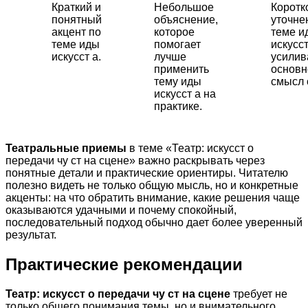
Краткий и
Небольшое
Коротк
понятный
объяснение,
уточне
акцент по
которое
теме и
теме иды
помогает
искусст
искусст а.
лучше
усили
применить
основн
тему иды
смысл 
искусст а на
практике.
Театральные приемы
в теме «Театр: искусст о
передачи чу ст на сцене» важно раскрывать через
понятные детали и практические ориентиры. Читателю
полезно видеть не только общую мысль, но и конкретные
акценты: на что обратить внимание, какие решения чаще
оказываются удачными и почему спокойный,
последовательный подход обычно дает более уверенный
результат.
Практические рекомендации
Театр: искусст о передачи чу ст на сцене
требует не
только общего понимания темы, но и внимательного