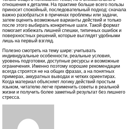
отношения к деталям. На практике больше всего пользы
приносит спокойный, последовательный подход: сначала
важно разобраться в причинах проблемы или задачи,
затем оценить возможные варианты действий и только
после этого выбирать конкретные шаги. Такой формат
помогает избежать лишней спешки, типичных ошибок и
поверхностных решений, которые выглядят удобными
лишь на первый взгляд.
Полезно смотреть на тему шире: учитывать
индивидуальные особенности, реальные условия,
уровень подготовки, доступные ресурсы и возможные
ограничения. Именно поэтому хорошие рекомендации
всегда строятся не на общих фразах, а на понятных
примерах, аккуратных выводах и четких ориентирах.
Когда материал объясняет логику действий простым
языком, читателю легче применить советы в реальной
жизни и получить более заметный результат без лишнего
стресса.
Facebook
Twitter
LinkedIn
Tumblr
Pinterest
Reddit
VKontakte
Odnoklassniki
Skype
WhatsApp
Telegram
Viber
Share
Print
via
Email