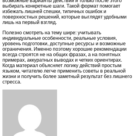
возможные варианты действий и только после этого
выбирать конкретные шаги. Такой формат помогает
избежать лишней спешки, типичных ошибок и
поверхностных решений, которые выглядят удобными
лишь на первый взгляд.
Полезно смотреть на тему шире: учитывать
индивидуальные особенности, реальные условия,
уровень подготовки, доступные ресурсы и возможные
ограничения. Именно поэтому хорошие рекомендации
всегда строятся не на общих фразах, а на понятных
примерах, аккуратных выводах и четких ориентирах.
Когда материал объясняет логику действий простым
языком, читателю легче применить советы в реальной
жизни и получить более заметный результат без лишнего
стресса.
Facebook
Twitter
LinkedIn
Tumblr
Pinterest
Reddit
VKontakte
Odnoklassniki
Skype
WhatsApp
Telegram
Viber
Share
Print
via
Email