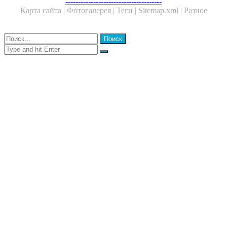
Facebook
Twitter
WhatsApp
Telegram
--------------------------------------
Карта сайта |
Фотогалерея |
Теги |
Sitemap.xml |
Разное
Close
Найти:
Close
Search
for