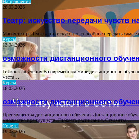
Направления
28.03.2026
for
Театр: искусство передачи чувств н
Магия театра Театр – это искусство, способное передать самые
Курсы
13.04.2026
озможности дистанционного обуче
Гибкость обучения В современном мире дистанционное обучени
места…
Курсы
18.03.2026
озможности дистанционного обуче
Преимущества дистанционного обучения Дистанционное обучен
множество преимуществ. Гибкость расписания. Студенты…
Советы
19.03.2026