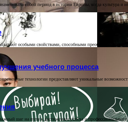
знаменовала собой период в истории Европы, когда культура и 
е
ни обладают особыми свойствами, способными преобразить обычн
лучшения учебного процесса
овременные технологии предоставляют уникальные возможности
ения
важный шаг на пути к достижению успеха и профессионального