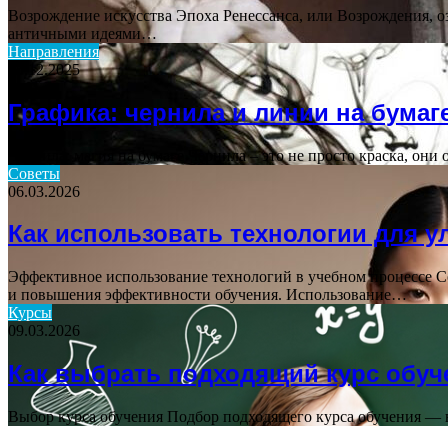
Возрождение искусства Эпоха Ренессанса, или Возрождения, о
античными идеями…
Направления
25.12.2025
Графика: чернила и линии на бумаг
Чернила: магия на бумаге Чернила – это не просто краска, о
Советы
06.03.2026
Как использовать технологии для у
Эффективное использование технологий в учебном процессе С
и повышения эффективности обучения. Использование…
Курсы
09.03.2026
Как выбрать подходящий курс обуч
Выбор курса обучения Подбор подходящего курса обучения — 