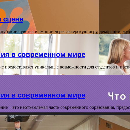
а сцене
 глубокие чувства и эмоции через актерскую игру, декорации, му
ния в современном мире
е предоставляет уникальные возможности для студентов и препо
ния в современном мире
ие – это неотъемлемая часть современного образования, предо