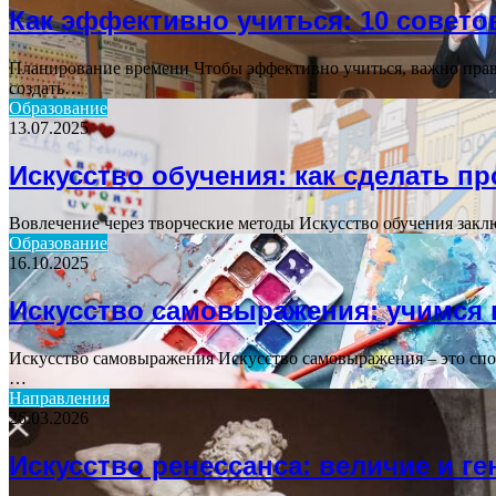
Как эффективно учиться: 10 совето
Планирование времени Чтобы эффективно учиться, важно прави
создать…
Образование
13.07.2025
Искусство обучения: как сделать п
Вовлечение через творческие методы Искусство обучения заклю
Образование
16.10.2025
Искусство самовыражения: учимся 
Искусство самовыражения Искусство самовыражения – это спос
…
Направления
26.03.2026
Искусство ренессанса: величие и г