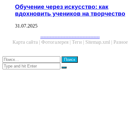
Обучение через искусство: как
вдохновить учеников на творчество
31.07.2025
Facebook
Twitter
WhatsApp
Telegram
--------------------------------------
Карта сайта |
Фотогалерея |
Теги |
Sitemap.xml |
Разное
Close
Найти:
Close
Search
for