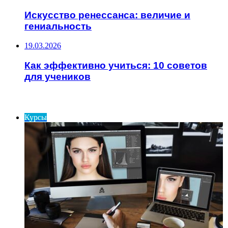
Искусство ренессанса: величие и
гениальность
19.03.2026
Как эффективно учиться: 10 советов
для учеников
ИНТЕРЕСНОЕ
Курсы