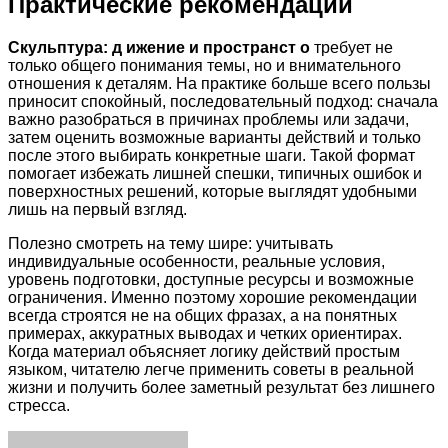
Практические рекомендации
Скульптура: д ижение и пространст о
требует не
только общего понимания темы, но и внимательного
отношения к деталям. На практике больше всего пользы
приносит спокойный, последовательный подход: сначала
важно разобраться в причинах проблемы или задачи,
затем оценить возможные варианты действий и только
после этого выбирать конкретные шаги. Такой формат
помогает избежать лишней спешки, типичных ошибок и
поверхностных решений, которые выглядят удобными
лишь на первый взгляд.
Полезно смотреть на тему шире: учитывать
индивидуальные особенности, реальные условия,
уровень подготовки, доступные ресурсы и возможные
ограничения. Именно поэтому хорошие рекомендации
всегда строятся не на общих фразах, а на понятных
примерах, аккуратных выводах и четких ориентирах.
Когда материал объясняет логику действий простым
языком, читателю легче применить советы в реальной
жизни и получить более заметный результат без лишнего
стресса.
Facebook
Twitter
LinkedIn
Tumblr
Pinterest
Reddit
VKontakte
Odnoklassniki
Skype
WhatsApp
Telegram
Viber
Share
Print