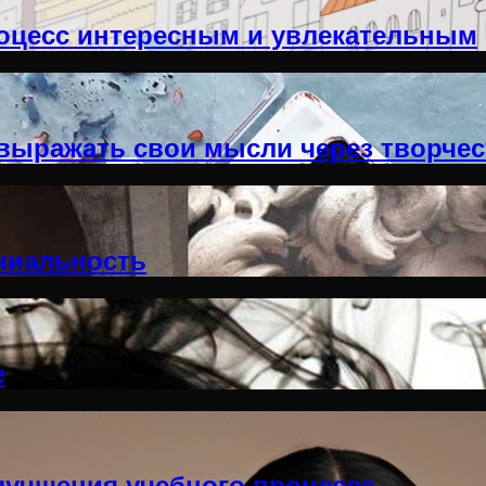
роцесс интересным и увлекательным
выражать свои мысли через творче
ениальность
е
лучшения учебного процесса