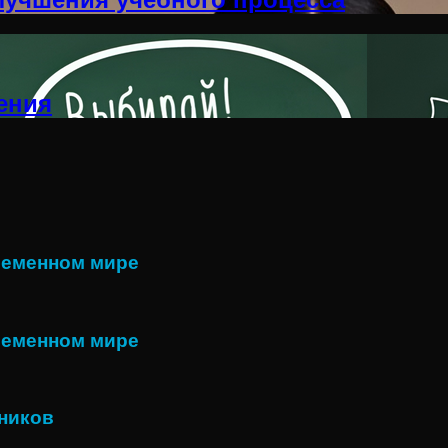
ения
ременном мире
ременном мире
еников