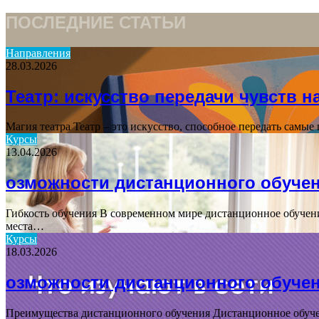
ПОСЛЕДНИЕ СТАТЬИ
Направления
28.03.2026
Театр: искусство передачи чувств н
Магия театра Театр – это искусство, способное передать самые
Курсы
13.04.2026
озможности дистанционного обуче
Гибкость обучения В современном мире дистанционное обучени
места…
Курсы
18.03.2026
озможности дистанционного обуче
Преимущества дистанционного обучения Дистанционное обучен