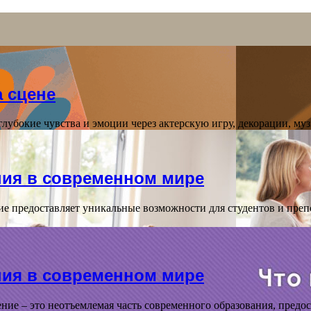
а сцене
 глубокие чувства и эмоции через актерскую игру, декорации, му
ния в современном мире
е предоставляет уникальные возможности для студентов и препо
ния в современном мире
ие – это неотъемлемая часть современного образования, предо