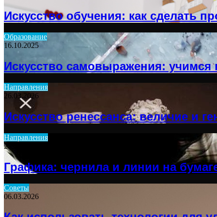
Искусство обучения: как сделать п
Образование
16.10.2025
Искусство самовыражения: учимся 
Направления
26.03.2026
Искусство ренессанса: величие и г
Направления
25.12.2025
Графика: чернила и линии на бумаг
Советы
06.03.2026
Как использовать технологии для у